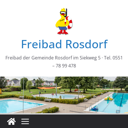
Zum
Inhalt
springen
Freibad Rosdorf
Freibad der Gemeinde Rosdorf im Siekweg 5 · Tel. 0551
– 78 99 478