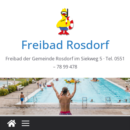
Zum
Inhalt
springen
Freibad Rosdorf
Freibad der Gemeinde Rosdorf im Siekweg 5 · Tel. 0551
– 78 99 478