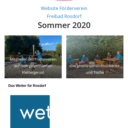
Website Förderverein
Freibad Rosdorf
Sommer 2020
Mitglieder des Förderverein
auf dem gesponserten
Die gesponserten Holzbänke
Klettergerüst
und Tische
Das Wetter für Rosdorf