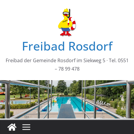
Zum
Inhalt
springen
Freibad Rosdorf
Freibad der Gemeinde Rosdorf im Siekweg 5 · Tel. 0551
– 78 99 478