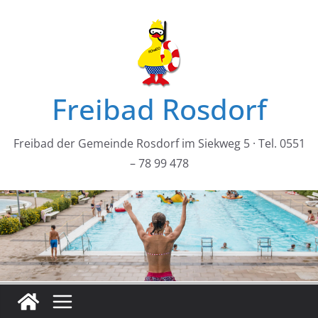
Zum
Inhalt
springen
Freibad Rosdorf
Freibad der Gemeinde Rosdorf im Siekweg 5 · Tel. 0551
– 78 99 478